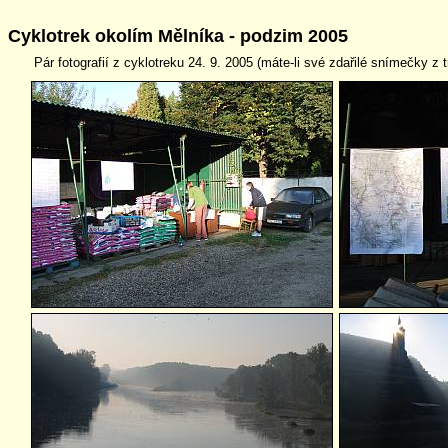
Cyklotrek okolím Mělníka - podzim 2005
Pár fotografií z cyklotreku 24. 9. 2005 (máte-li své zdařilé snímečky z t