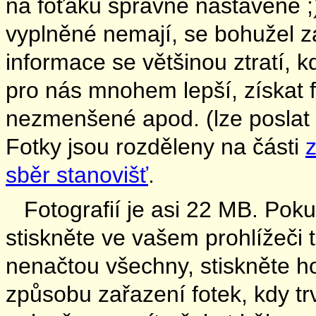
na foťáku správně nastavené ;)
vyplněné nemají, se bohužel z
informace se většinou ztratí, k
pro nás mnohem lepší, získat 
nezmenšené apod. (lze poslat i
Fotky jsou rozděleny na části
z
sběr stanovišť
.
Fotografií je asi 22 MB. Po
stiskněte ve vašem prohlížeči 
nenačtou všechny, stiskněte h
způsobu zařazení fotek, kdy tr