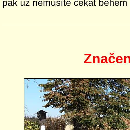
pak už nemusíte čekat během pr
Značen