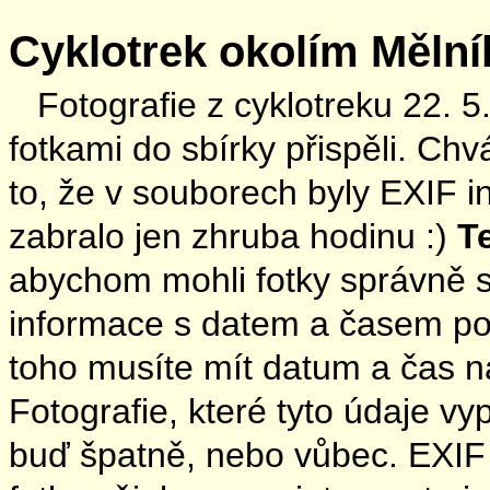
Cyklotrek okolím Mělník
Fotografie z cyklotreku 22. 
fotkami do sbírky přispěli. Chvá
to, že v souborech byly EXIF in
zabralo jen zhruba hodinu :)
T
abychom mohli fotky správně se
informace s datem a časem poř
toho musíte mít datum a čas n
Fotografie, které tyto údaje v
buď špatně, nebo vůbec. EXIF i