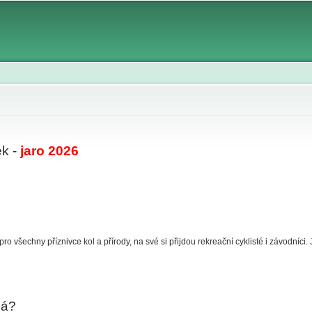
Skip to
main
content
ek -
jaro 2026
 pro všechny příznivce kol a přírody, na své si přijdou rekreační cyklisté i závodníc
há?