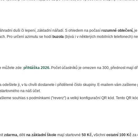
hradní duši či lepení, základní nářadí. S ohledem na počasí
rozumné oblečení,
je
nách. Pro určení azimutu se hodí
buzola
(bývá i v některých mobilních telefonech) 
se můžete zde:
přihláška 2026.
Počet účastníků je omezen na 300, přednost mají dří
 odešlete ji, v tu chvíli dostanete i přidělené číslo skupiny. E-mailem vám zašleme
startovného na náš účet.
ašleme souhlas s podmínkami ("reverz") a velký konfigurační QR kód. Tento QR kód 
nit
zdarma,
děti
na základní škole
mají startovné
50 Kč,
všichni
ostatní 100 Kč
za 