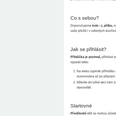
Co s sebou?
Doporučujeme
kolo :-), přilbu,
ná
vaše přežití i v odlehlých konči
Jak se přihlásit?
Přihláška je povinná,
přihlásit 
vypadá takto:
Na webu vyplníte přihlášku a
rezervována až po připsání 
Několik dní před akcí vám z
stanoviště.
Startovné
Předškolní
děti se mohou účast