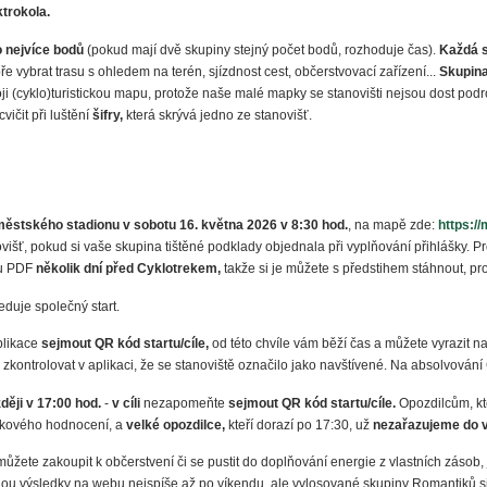
ktrokola.
 nejvíce bodů
(pokud mají dvě skupiny stejný počet bodů, rozhoduje čas).
Každá sk
e vybrat trasu s ohledem na terén, sjízdnost cest, občerstvovací zařízení...
Skupina
i (cyklo)turistickou mapu, protože naše malé mapky se stanovišti nejsou dost pod
ičit při luštění
šifry,
která skrývá jedno ze stanovišť.
ěstského stadionu v sobotu 16. května 2026 v 8:30 hod.
, na mapě zde:
https:/
išť, pokud si vaše skupina tištěné podklady objednala při vyplňování přihlášky. 
tu PDF
několik dní před Cyklotrekem,
takže si je můžete s předstihem stáhnout, pro
duje společný start.
plikace
sejmout QR kód startu/cíle,
od této chvíle vám běží čas a můžete vyrazit na
kontrolovat v aplikaci, že se stanoviště označilo jako navštívené. Na absolvování
ději v 17:00 hod.
-
v cíli
nezapomeňte
sejmout QR kód startu/cíle.
Opozdilcům, kt
lkového hodnocení, a
velké opozdilce,
kteří dorazí po 17:30, už
nezařazujeme do 
ůžete zakoupit k občerstvení či se pustit do doplňování energie z vlastních zásob, j
ou výsledky na webu nejspíše až po víkendu, ale vylosované skupiny Romantiků s