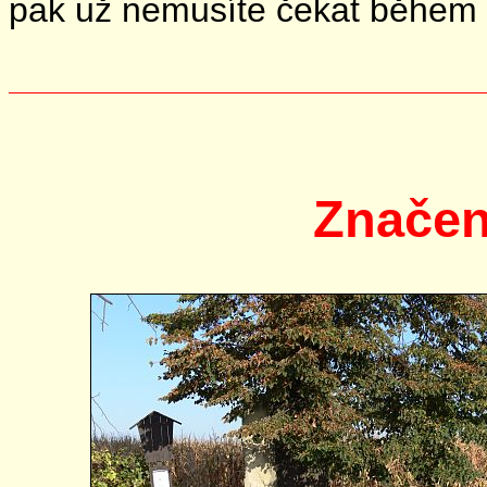
pak už nemusíte čekat během pr
Značen