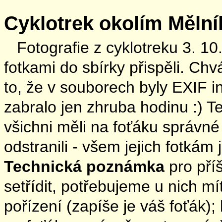
Cyklotrek okolím Mělní
Fotografie z cyklotreku 3. 1
fotkami do sbírky přispěli. Chvá
to, že v souborech byly EXIF in
zabralo jen zhruba hodinu :) 
všichni měli na foťáku správné
odstranili - všem jejich fotkám
Technická poznámka
pro pří
setřídit, potřebujeme u nich 
pořízení (zapíše je váš foťák)