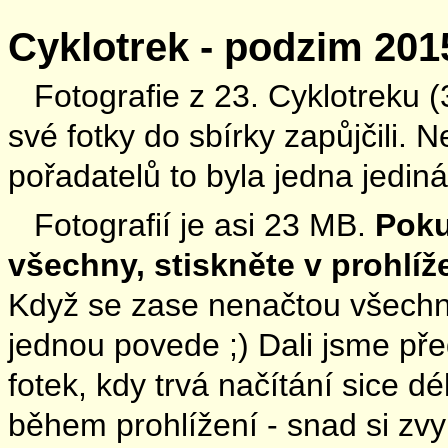
Cyklotrek - podzim 201
Fotografie z 23. Cyklotreku 
své fotky do sbírky zapůjčili.
pořadatelů to byla jedna jediná
Fotografií je asi 23 MB.
Poku
všechny, stiskněte v prohlíže
Když se zase nenačtou všechny
jednou povede ;) Dali jsme př
fotek, kdy trvá načítání sice d
během prohlížení - snad si zvy