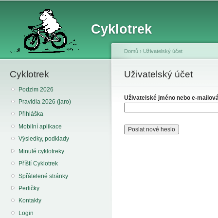
Sk
ma
Cyklotrek
co
Domů
›
Uživatelský účet
Cyklotrek
You are here
Uživatelský účet
Primary tabs
Podzim 2026
Uživatelské jméno nebo e-mailov
Pravidla 2026 (jaro)
Přihláška
Mobilní aplikace
Výsledky, podklady
Minulé cyklotreky
Příští Cyklotrek
Spřátelené stránky
Perličky
Kontakty
Login