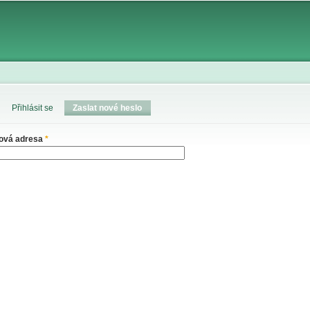
Skip to
main
content
Přihlásit se
Zaslat nové heslo
(active tab)
lová adresa
*