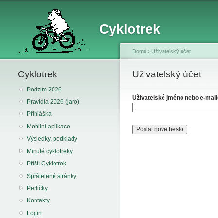
Cyklotrek
Domů
›
Uživatelský účet
Cyklotrek
You are here
Uživatelský účet
Primary tabs
Podzim 2026
Uživatelské jméno nebo e-mai
Pravidla 2026 (jaro)
Přihláška
Mobilní aplikace
Výsledky, podklady
Minulé cyklotreky
Příští Cyklotrek
Spřátelené stránky
Perličky
Kontakty
Login