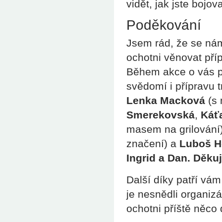
vidět, jak jste bojo
Poděkování
Jsem rád, že se nám 
ochotni věnovat pří
Během akce o vás p
svědomí i přípravu t
Lenka Macková
(s 
Smerekovská
,
Káť
masem na grilování)
značení) a
Luboš H
Ingrid a Dan. Děku
Další díky patří vám
je nesnědli organizát
ochotni příště něco