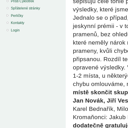
sepisuju celé tohle 
Příští Cyklotrek
výsledky, které jsme
Spřátelené stránky
Perličky
Jednalo se o případ
Kontakty
jeskynní prémii - v 
Login
pramenů, bez ohledu
které neměly nárok 
prameny, kvůli chy
připsanou. Rozdíl t
opravené výsledky.
1-2 místa, u některý
chybu omlouváme, n
místě skončit skup
Jan Novák, Jiří Ves
Karel Bednařík, Mil
Kromaňonci: Jakub
dodatečně gratulu