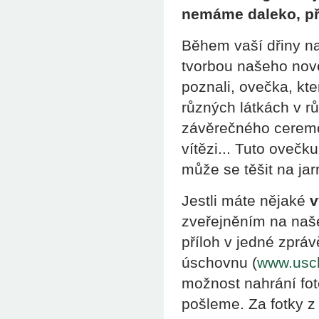
nemáme daleko, př
Během vaší dřiny na
tvorbou našeho nové
poznali, ovečka, kt
různých látkách v rů
závěrečného ceremon
vítězi... Tuto ovečku
může se těšit na jar
Jestli máte nějaké
v
zveřejněním na naš
příloh v jedné zpráv
úschovnu (
www.usc
možnost nahrání foto
pošleme. Za fotky 