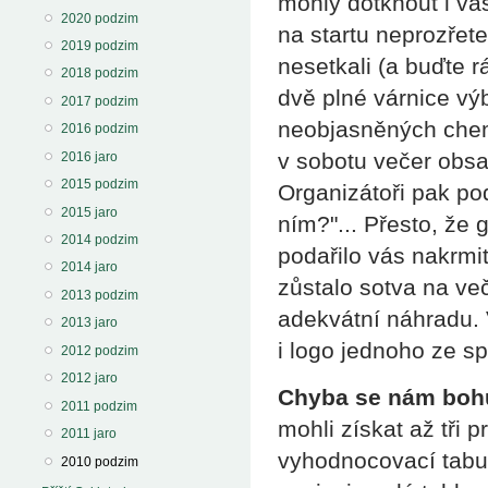
mohly dotknout i vás
2020 podzim
na startu neprozřetel
2019 podzim
nesetkali (a buďte r
2018 podzim
dvě plné várnice v
2017 podzim
neobjasněných chem
2016 podzim
v sobotu večer obsa
2016 jaro
2015 podzim
Organizátoři pak po
2015 jaro
ním?"... Přesto, že
2014 podzim
podařilo vás nakrmi
2014 jaro
zůstalo sotva na več
2013 podzim
adekvátní náhradu. 
2013 jaro
i logo jednoho ze s
2012 podzim
2012 jaro
Chyba se nám bohu
2011 podzim
mohli získat až tři 
2011 jaro
vyhodnocovací tabul
2010 podzim