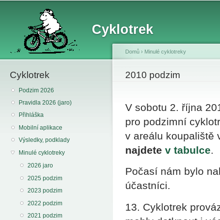
Sk
ma
Cyklotrek
co
Domů
›
Minulé cyklotreky
Cyklotrek
You are here
2010 podzim
Podzim 2026
Pravidla 2026 (jaro)
V sobotu 2. října 2
Přihláška
pro podzimní cyklotre
Mobilní aplikace
v areálu koupališt
Výsledky, podklady
najdete
v tabulce
.
Minulé cyklotreky
2026 jaro
Počasí nám bylo nakl
2025 podzim
účastníci.
2023 podzim
2022 podzim
13. Cyklotrek prová
2021 podzim