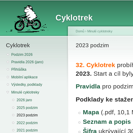
Sk
ma
Cyklotrek
co
Domů
›
Minulé cyklotreky
Cyklotrek
You are here
2023 podzim
Podzim 2026
Pravidla 2026 (jaro)
32. Cyklotrek
probí
Přihláška
2023.
Start a cíl by
Mobilní aplikace
Výsledky, podklady
Pravidla
pro podzim
Minulé cyklotreky
Podklady ke stažen
2026 jaro
2025 podzim
Mapa
(.pdf, 10,1
2023 podzim
Seznam a popis 
2022 podzim
Šifra
ukrývající 30
2021 podzim