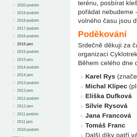
terénu, posbírat kle
2020 podzim
pořádat nebudeme - 
2019 podzim
volného času jsou d
2018 podzim
2017 podzim
Poděkování
2016 podzim
Srdečně děkuji za ča
2016 jaro
2015 podzim
organizaci Cyklotrek
2015 jaro
Během celého dne o
2014 podzim
Karel Rys
(značen
2014 jaro
2013 podzim
Michal Klipec
(pl
2013 jaro
Eliška Dufková
2012 podzim
Silvie Rysová
2012 jaro
Jana Francová
2011 podzim
2011 jaro
Tomáš Franc
2010 podzim
Další díky patří 