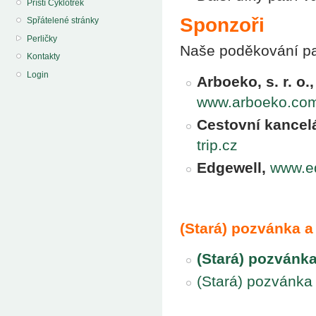
Příští Cyklotrek
Sponzoři
Spřátelené stránky
Perličky
Naše poděkování pa
Kontakty
Login
Arboeko, s. r. o.,
www.arboeko.co
Cestovní kancel
trip.cz
Edgewell,
www.e
(Stará) pozvánka a 
(Stará) pozvánka
(Stará) pozvánka 