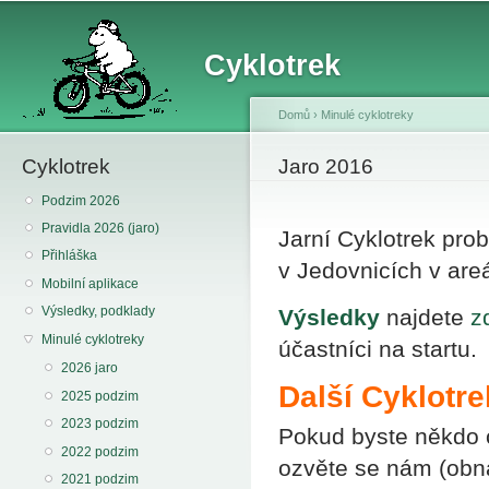
Sk
ma
Cyklotrek
co
Domů
›
Minulé cyklotreky
Cyklotrek
You are here
Jaro 2016
Podzim 2026
Pravidla 2026 (jaro)
Jarní Cyklotrek prob
Přihláška
v Jedovnicích v are
Mobilní aplikace
Výsledky, podklady
Výsledky
najdete
z
Minulé cyklotreky
účastníci na startu.
2026 jaro
Další Cyklotre
2025 podzim
2023 podzim
Pokud byste někdo c
2022 podzim
ozvěte se nám (obná
2021 podzim