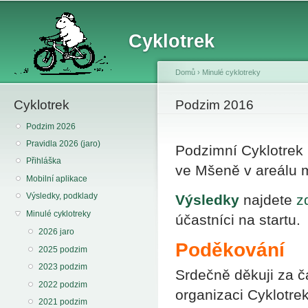
Sk
ma
Cyklotrek
co
Domů
›
Minulé cyklotreky
Cyklotrek
You are here
Podzim 2016
Podzim 2026
Pravidla 2026 (jaro)
Podzimní Cyklotrek p
Přihláška
ve Mšeně v areálu 
Mobilní aplikace
Výsledky, podklady
Výsledky
najdete
z
Minulé cyklotreky
účastníci na startu.
2026 jaro
Poděkování
2025 podzim
2023 podzim
Srdečně děkuji za ča
2022 podzim
organizaci Cyklotrek
2021 podzim