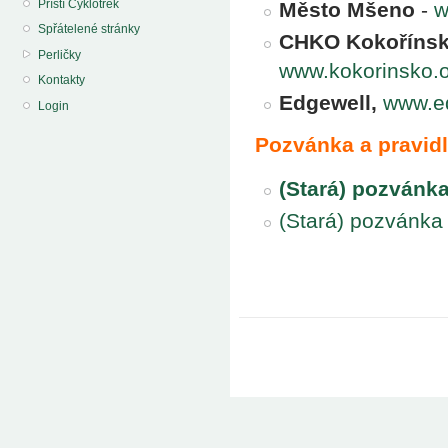
Příští Cyklotrek
Město Mšeno
-
w
Spřátelené stránky
CHKO Kokořínsk
Perličky
www.kokorinsko.o
Kontakty
Edgewell,
www.e
Login
Pozvánka a pravid
(Stará) pozvánka
(Stará) pozvánka 