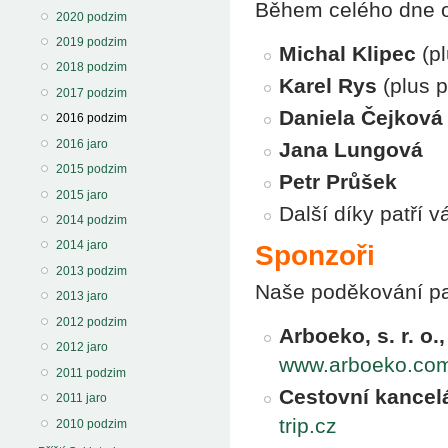
Během celého dne o
2020 podzim
2019 podzim
Michal Klipec
(pl
2018 podzim
Karel Rys
(plus 
2017 podzim
Daniela Čejková
2016 podzim
2016 jaro
Jana Lungová
2015 podzim
Petr Průšek
2015 jaro
Další díky patří 
2014 podzim
2014 jaro
Sponzoři
2013 podzim
Naše poděkování pa
2013 jaro
2012 podzim
Arboeko, s. r. o.,
2012 jaro
www.arboeko.co
2011 podzim
Cestovní kancel
2011 jaro
trip.cz
2010 podzim