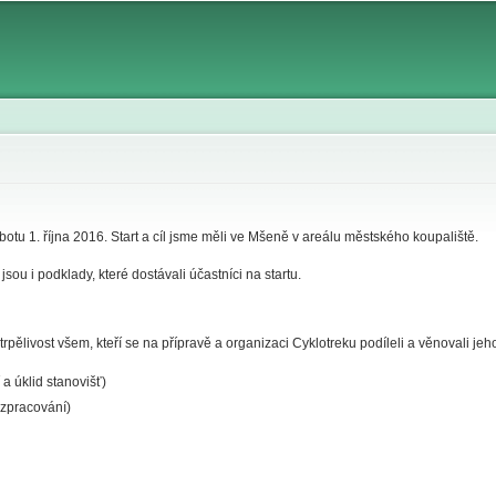
Skip to
main
content
otu 1. října 2016. Start a cíl jsme měli ve Mšeně v areálu městského koupaliště.
jsou i podklady, které dostávali účastníci na startu.
trpělivost všem, kteří se na přípravě a organizaci Cyklotreku podíleli a věnovali j
a úklid stanovišť)
 zpracování)