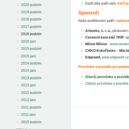
Další díky patří vám,
kteří j
2020 podzim
2019 podzim
Sponzoři
2018 podzim
Naše poděkování patří i
sponzo
2017 podzim
Arboeko, s. r. o.,
pěstování 
2016 podzim
Cestovní kancelář TRIP
, s
2016 jaro
Město Mšeno
-
www.mesto
2015 podzim
CHKO Kokořínsko – Máchů
2015 jaro
Edgewell,
www.edgewell.cz
2014 podzim
Pozvánka a pravidla pro podzi
2014 jaro
(Stará) pozvánka a pravidl
2013 podzim
(Stará) pozvánka a pravidla
2013 jaro
2012 podzim
2012 jaro
2011 podzim
2011 jaro
2010 podzim