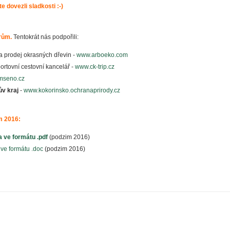
ste dovezli sladkosti :-)
rům.
Tentokrát nás podpořili:
a prodej okrasných dřevin -
www.arboeko.com
portovní cestovní kancelář -
www.ck-trip.cz
mseno.cz
v kraj
-
www.kokorinsko.ochranaprirody.cz
m 2016:
a ve formátu .pdf
(podzim 2016)
 ve formátu .doc
(podzim 2016)