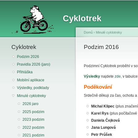
Cyklotrek
Domů
›
Minulé cyklotreky
Cyklotrek
You are here
Podzim 2016
Podzim 2026
Pravidla 2026 (jaro)
Podzimní Cyklotrek proběhl v sob
Přihláška
Výsledky
najdete
zde,
v tabulce 
Mobilní aplikace
Poděkování
Výsledky, podklady
Srdečně děkuji za čas, ochotu a 
Minulé cyklotreky
2026 jaro
Michal Klipec
(plus značení 
2025 podzim
Karel Rys
(plus počítačové
2023 podzim
Daniela Čejková
2022 podzim
Jana Lungová
Petr Průšek
2021 podzim