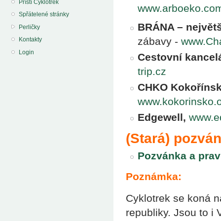
Příští Cyklotrek
www.arboeko.co
Spřátelené stránky
BRÁNA – největš
Perličky
zábavy -
www.Cha
Kontakty
Login
Cestovní kancel
trip.cz
CHKO Kokořínsk
www.kokorinsko.o
Edgewell,
www.e
(Stará) pozvá
Pozvánka a prav
Poznámka:
Cyklotrek se koná n
republiky. Jsou to 